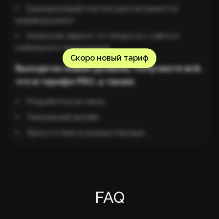
Единоразовый платеж рассчитывается
индивидуально
Комиссия зависит от оборота с сайта и
мобильного приложения
Скоро новый тариф
Выходи на новый уровень. Получаете всё,
что в тарифе PRO, а также:
Разработка на заказ
Уникальный дизайн
Присутствие в разных городах
FAQ