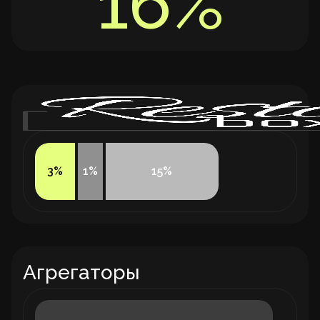
16%
3
%
1
%
15
%
Агрегаторы